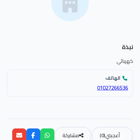
نبذة
كهربائي
الهاتف
01027266536
أعجبني
(
0
)
مشاركة