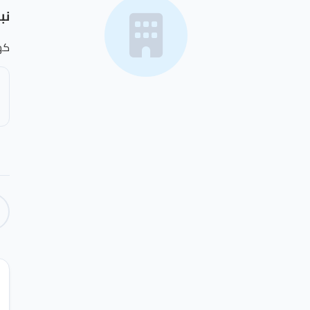
نب
كه