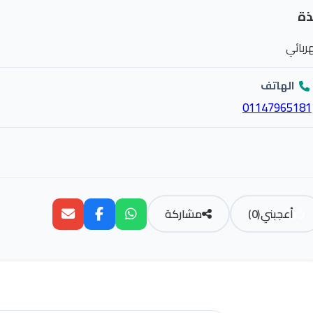
ذة
ربائي
الهاتف
01147965181
أعجبني
(
0
)
مشاركة