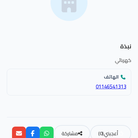
نبذة
كهربائي
الهاتف
01146541313
أعجبني
(
0
)
مشاركة