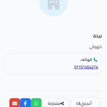
نبذة
كهربائي
الهاتف
01151454274
أعجبني
(
0
)
مشاركة