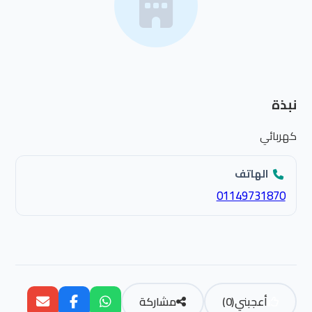
نبذة
كهربائي
الهاتف
01149731870
أعجبني
(
0
)
مشاركة