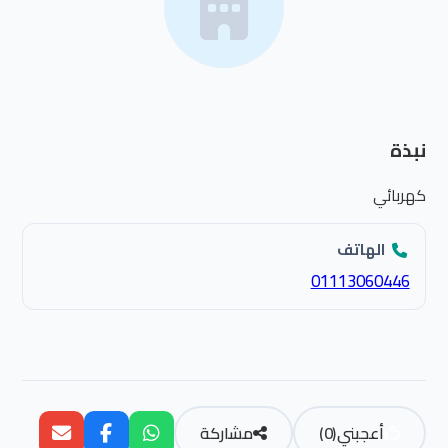
نبذة
كهربائي
الهاتف
01113060446
أعجبني
(
0
)
مشاركة