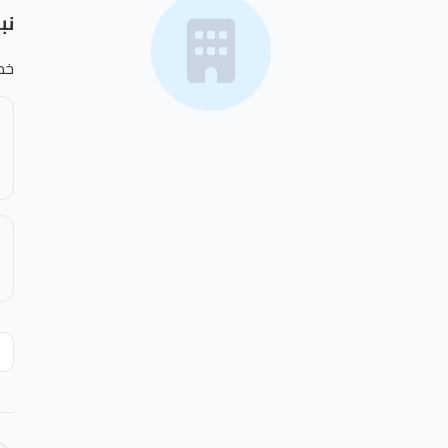
نب
خد