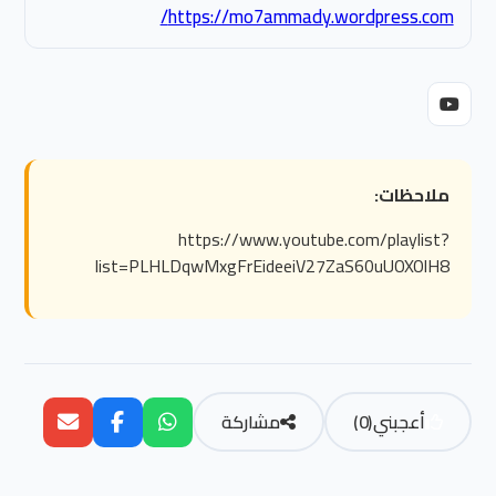
https://mo7ammady.wordpress.com/
ملاحظات:
https://www.youtube.com/playlist?
list=PLHLDqwMxgFrEideeiV27ZaS60uUOXOlH8
أعجبني
(
0
)
مشاركة