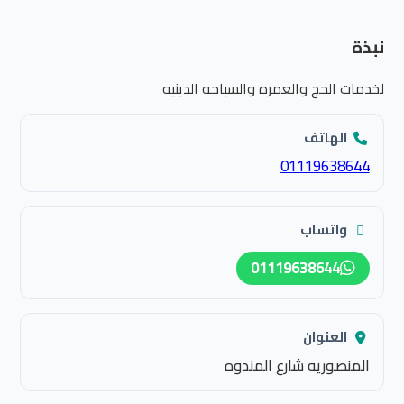
نبذة
لخدمات الحج والعمره والسياحه الدينيه
الهاتف
01119638644
واتساب
01119638644
العنوان
المنصوريه شارع المندوه