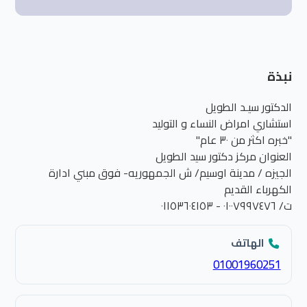
نبذة
الدكتور سيـد الطويل
استشاري امراض النساء و التوليد
"خبره اكثر من ٣٠ عام"
العنوان مركز دكتور سيد الطويل
الجيزه / مدينة اوسيم/ ش الجمهوريه- فوق مبني ادارة
الكهرباء القديم
ت/ ٠١٠٠٧٩٩٧٤٧٦ - ٠١١٥٣٦٠٤١٥٣
الهاتف
01001960251