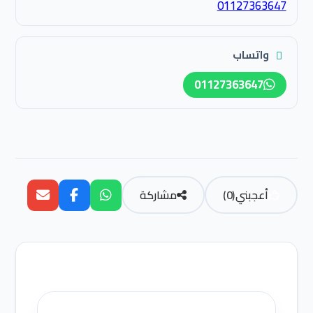
01127363647
واتساب
01127363647
أعجبني
(
0
)
مشاركة