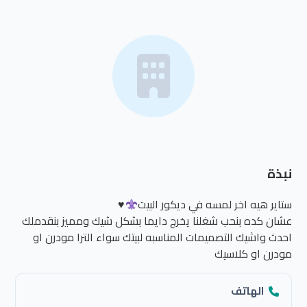
نبذة
ستاير هيه اخر لمسه في ديكور البيت
♥️
عشان كده بنحب شغلنا يخرج دايما بشكل شيك ومميز بنقدملك
احدث واشيك التصميمات المناسبه لبيتك سواء الترا مودرن او
مودرن او كلاسيك
الهاتف