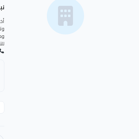
نب
أخ
وت
وص
لل