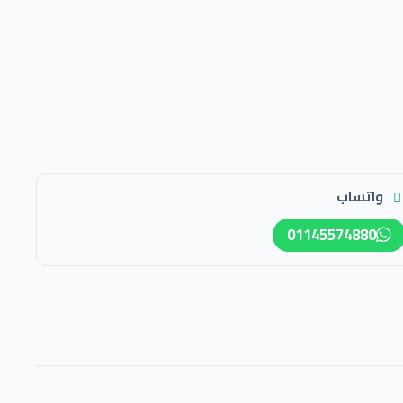
واتساب
01145574880