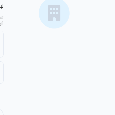
نب
تنف
أن