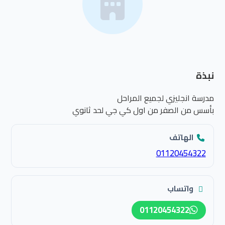
نبذة
مدرسة انجليزي لجميع المراحل
بأسس من الصفر من اول كي جي لحد ثانوي
الهاتف
01120454322
واتساب
01120454322