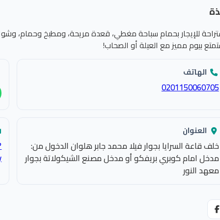
ذة
تراحة للإيجار بحمام سباحة مغطي، قعدة مريحة، ومطبخ وحمام، وشواي
متع بيوم مميز مع العيلة أو الصحاب!
الهاتف
0201150060705
العنوان
خلف قاعة السرايا بجوار فيلا محمد جابر هلوان الدخول من:
?
مدخل امام كوبري بريفكو أو مدخل مصنع الشيكولاتة بجوار
y
معهد النور