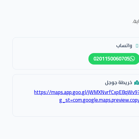
ة.
واتساب
0201150060705
خريطة جوجل
https://maps.app.goo.gl/jWMXNvrfCxpE8qWv9
g_st=com.google.maps.preview.cop