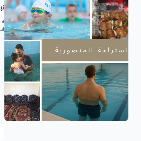
نب
اس
است