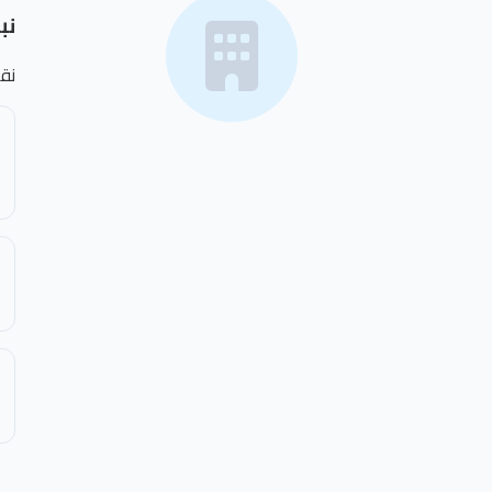
نب
نق