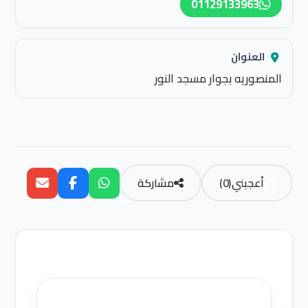
01129133963
العنوان
المنصوريه بجوار مسجد النور
أعجبني
(
0
)
مشاركة