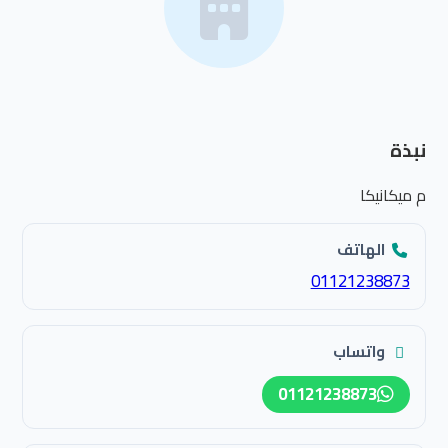
نبذة
م ميكانيكا
الهاتف
01121238873
واتساب
01121238873