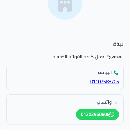
نبذة
Egymark لعمل كافه الفواتير الضريبيه
الهاتف
01107588705
واتساب
01202960808