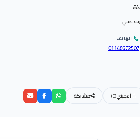
ذة
ف صحي
الهاتف
01148672507
أعجبني
(
0
)
مشاركة