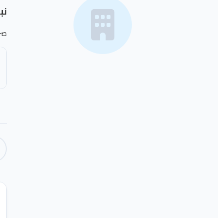
نب
صر