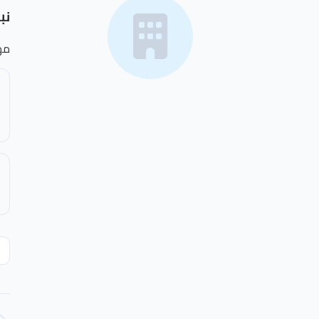
نب
مه