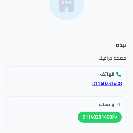
نبذة
مصمم جرافيك
الهاتف
01140251408
واتساب
01140251408